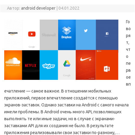
Автор:
android developer
|
04.01.2022
Го
во
ря
т,
чт
о
пе
рв
ое
вп
ечатление — самое важное. В отношении мобильных
приложений, первое впечатление создаётся с помощью
экранов-заставок. Однако заставки на Android с самого начала
имели проблемы. В Android очень много API, позволяющих
выполнять те или иные задачи, но в случае с экранами-
заставками API для их создания не было. В результате
приложения реализовывали свои заставки по-разному,…