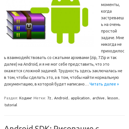
моменты,
когда
застреваеш
ь на очень
простой
задаче. Мне
никогда не
приходилос
ь взаимодействовать со сжатыми архивами (zip, 7Zip и так
далее) на Android, и я не мог себе представить, что это
окажется сложной задачей. Трудность здесь заключалась не
в том, чтобы сделать это, а в том, чтобы найти нормальную
документацию, в которой будет написано…
Читать далее »
Раздел:
Кодинг
Метки:
7z
,
Android
,
application
,
archive
,
lesson
,
tutorial
Android SDK: Рисование с