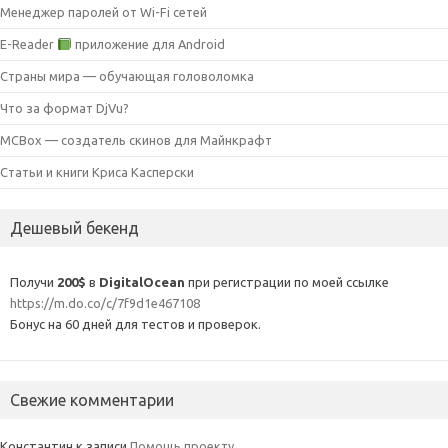
Менеджер паролей от Wi-Fi сетей
E-Reader
приложение для Android
Страны мира — обучающая головоломка
Что за формат DjVu?
MCBox — создатель скинов для Майнкрафт
Статьи и книги Криса Касперски
Дешевый бекенд
Получи
200$
в
DigitalOcean
при регистрации по моей ссылке
https://m.do.co/c/7f9d1e467108
Бонус на 60 дней для тестов и проверок.
Свежие комментарии
Константин
к записи
Помощь проекту