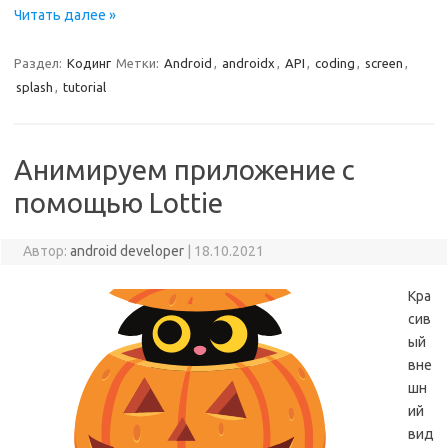
Читать далее »
Раздел:
Кодинг
Метки:
Android
,
androidx
,
API
,
coding
,
screen
,
splash
,
tutorial
Анимируем приложение с
помощью Lottie
Автор:
android developer
|
18.10.2021
Кра
сив
ый
вне
шн
ий
вид