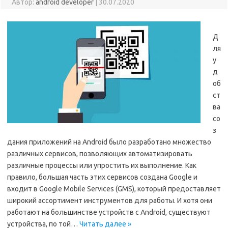
Автор:
android developer
|
30.07.2020
Д
ля
у
д
об
ст
ва
со
з
дания приложений на Android было разработано множество
различных сервисов, позволяющих автоматизировать
различные процессы или упростить их выполнение. Как
правило, большая часть этих сервисов создана Google и
входит в Google Mobile Services (GMS), который предоставляет
широкий ассортимент инструментов для работы. И хотя они
работают на большинстве устройств с Android, существуют
устройства, по той…
Читать далее »