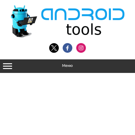
Перейти
к
содержимому
Меню