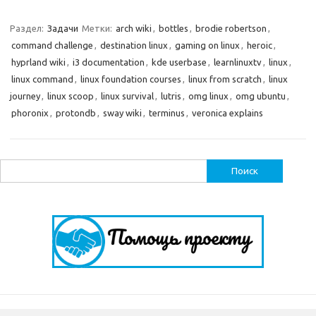
Раздел:
Задачи
Метки:
arch wiki
,
bottles
,
brodie robertson
,
command challenge
,
destination linux
,
gaming on linux
,
heroic
,
hyprland wiki
,
i3 documentation
,
kde userbase
,
learnlinuxtv
,
linux
,
linux command
,
linux foundation courses
,
linux from scratch
,
linux
journey
,
linux scoop
,
linux survival
,
lutris
,
omg linux
,
omg ubuntu
,
phoronix
,
protondb
,
sway wiki
,
terminus
,
veronica explains
Найти: