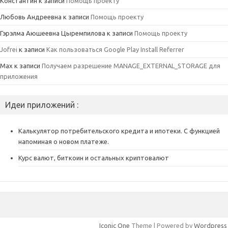
Константин
к записи
Помощь проекту
Любовь Андреевна
к записи
Помощь проекту
Гэрэлма Аюшеевна Цыремпилова
к записи
Помощь проекту
Jofrei
к записи
Как пользоваться Google Play Install Referrer
Max
к записи
Получаем разрешение MANAGE_EXTERNAL_STORAGE для
приложения
Идеи приложений :
Калькулятор потребительского кредита и ипотеки. С функцией
напоминая о новом платеже.
Курс валют, биткоин и остальных криптовалют
Iconic One
Theme | Powered by
Wordpress