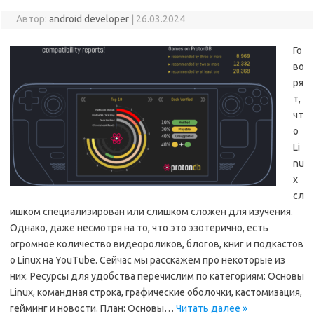
Автор:
android developer
|
26.03.2024
Го
во
ря
т,
чт
о
Li
nu
x
сл
ишком специализирован или слишком сложен для изучения.
Однако, даже несмотря на то, что это эзотерично, есть
огромное количество видеороликов, блогов, книг и подкастов
о Linux на YouTube. Сейчас мы расскажем про некоторые из
них. Ресурсы для удобства перечислим по категориям: Основы
Linux, командная строка, графические оболочки, кастомизация,
гейминг и новости. План: Основы…
Читать далее »