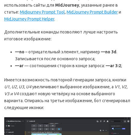
использовать сайты для
MidJourney
, указанные ранее в
статье:
Midjourney Prompt Tool
,
MidJourney Prompt Builder
и
MidJourney Prompt Helper
.
Дополнительные команды позволяют лучше настроить
итоговое изображение:
—no
– отрицательный элемент, например
—no 3d
.
Записывается после основного запроса;
—ar
— соотношения сторон в конце запроса:
—ar 3:2
;
Имеется возможность повторной генерации запроса, кнопки
U1, U2, U3, U4
увеличивают выбранное изображение, а
V1, V2,
V3 и V4
создают новую четвёрку на основе выбранного
варианта. Опираясь на третье изображение, бот сгенерировал
следующие иконки: