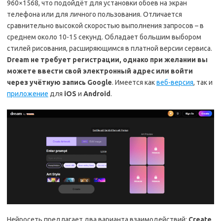
960×1568, что подойдёт для установки обоев на экран
телефона или для личного пользования. Отличается
сравнительно высокой скоростью выполнения запросов – в
среднем около 10-15 секунд. Обладает большим выбором
стилей рисования, расширяющимся в платной версии сервиса.
Dream не требует регистрации, однако при желании вы
можете ввести свой электронный адрес или войти
через учётную запись Google
. Имеется как
веб-версия
, так и
приложение
для
iOS
и
Android
.
Нейросеть предлагает два варианта взаимодействий:
Create