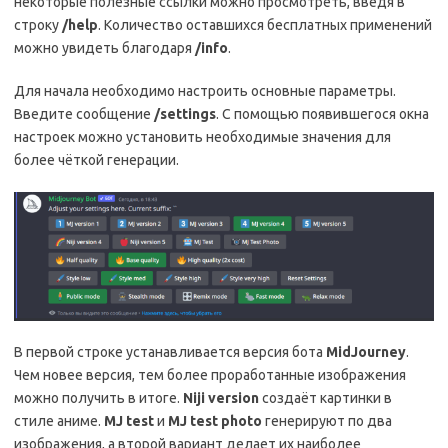
некоторые полезные ссылки можно просмотреть, введя в
строку
/help
. Количество оставшихся бесплатных применений
можно увидеть благодаря
/info
.
Для начала необходимо настроить основные параметры.
Введите сообщение
/settings
. С помощью появившегося окна
настроек можно установить необходимые значения для
более чёткой генерации.
В первой строке устанавливается версия бота
MidJourney
.
Чем новее версия, тем более проработанные изображения
можно получить в итоге.
Niji version
создаёт картинки в
стиле аниме.
MJ test
и
MJ test photo
генерируют по два
изображения, а второй вариант делает их наиболее