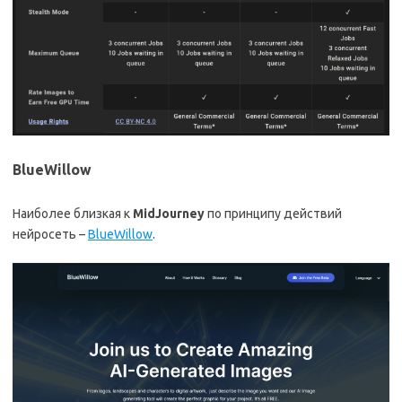
BlueWillow
Наиболее близкая к
MidJourney
по принципу действий
нейросеть –
BlueWillow
.