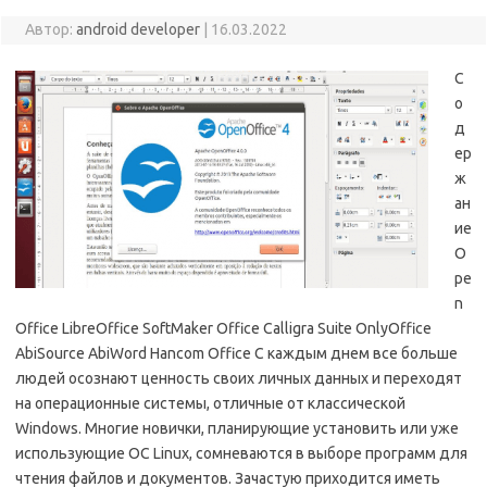
Автор:
android developer
|
16.03.2022
С
о
д
ер
ж
ан
ие
O
pe
n
Office LibreOffice SoftMaker Office Calligra Suite OnlyOffice
AbiSource AbiWord Hancom Office С каждым днем все больше
людей осознают ценность своих личных данных и переходят
на операционные системы, отличные от классической
Windows. Многие новички, планирующие установить или уже
использующие ОС Linux, сомневаются в выборе программ для
чтения файлов и документов. Зачастую приходится иметь