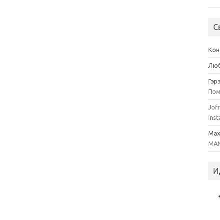
С
Кон
Люб
Гэр
Пом
Jofr
Inst
Ma
MAN
И