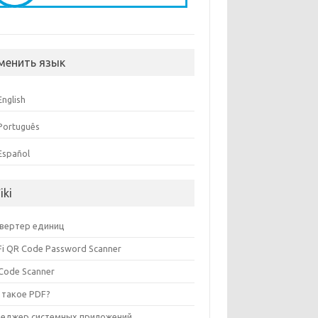
менить язык
English
Português
Español
iki
вертер единиц
Fi QR Code Password Scanner
Code Scanner
 такое PDF?
еджер системных приложений