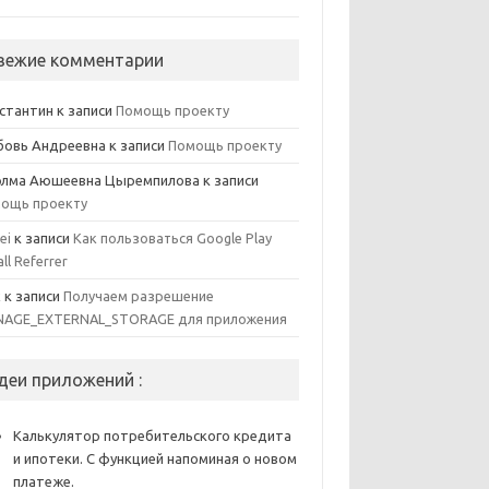
вежие комментарии
стантин
к записи
Помощь проекту
овь Андреевна
к записи
Помощь проекту
элма Аюшеевна Цыремпилова
к записи
ощь проекту
ei
к записи
Как пользоваться Google Play
all Referrer
x
к записи
Получаем разрешение
AGE_EXTERNAL_STORAGE для приложения
деи приложений :
Калькулятор потребительского кредита
и ипотеки. С функцией напоминая о новом
платеже.