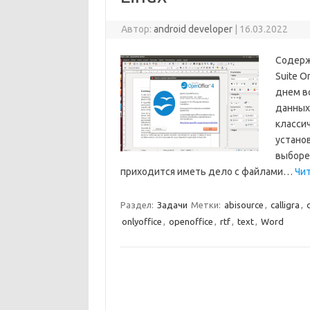
Автор:
android developer
|
16.03.2022
Содержа
Suite O
днем в
данных
класси
устано
выборе
приходится иметь дело с файлами…
Чит
Раздел:
Задачи
Метки:
abisource
,
calligra
,
onlyoffice
,
openoffice
,
rtf
,
text
,
Word