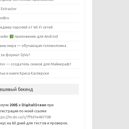
 Extractor
enBro
еджер паролей от Wi-Fi сетей
eader
приложение для Android
аны мира — обучающая головоломка
 за формат DjVu?
ox — создатель скинов для Майнкрафт
тьи и книги Криса Касперски
ешевый бекенд
олучи
200$
в
DigitalOcean
при
гистрации по моей ссылке
tps://m.do.co/c/7f9d1e467108
нус на 60 дней для тестов и проверок.