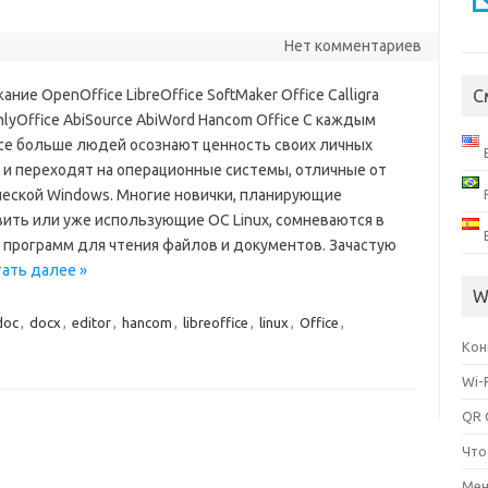
Нет комментариев
ние OpenOffice LibreOffice SoftMaker Office Calligra
С
nlyOffice AbiSource AbiWord Hancom Office С каждым
се больше людей осознают ценность своих личных
 и переходят на операционные системы, отличные от
ческой Windows. Многие новички, планирующие
вить или уже использующие ОС Linux, сомневаются в
 программ для чтения файлов и документов. Зачастую
ать далее »
W
doc
,
docx
,
editor
,
hancom
,
libreoffice
,
linux
,
Office
,
Кон
Wi-
QR 
Что
Мен