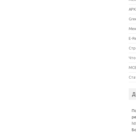
APK
Gre
Мен
E-R
Стр
Что
MCB
Ста
Д
П
ре
ht
Бо