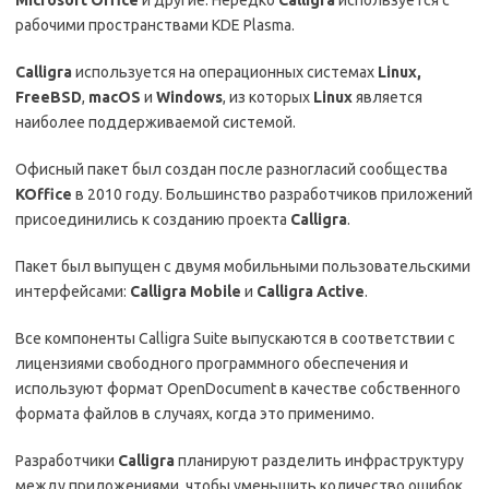
рабочими пространствами KDE Plasma.
Calligra
используется на операционных системах
Linux,
FreeBSD
,
macOS
и
Windows
, из которых
Linux
является
наиболее поддерживаемой системой.
Офисный пакет был создан после разногласий сообщества
KOffice
в 2010 году. Большинство разработчиков приложений
присоединились к созданию проекта
Calligra
.
Пакет был выпущен с двумя мобильными пользовательскими
интерфейсами:
Calligra Mobile
и
Calligra Active
.
Все компоненты Calligra Suite выпускаются в соответствии с
лицензиями свободного программного обеспечения и
используют формат OpenDocument в качестве собственного
формата файлов в случаях, когда это применимо.
Разработчики
Calligra
планируют разделить инфраструктуру
между приложениями, чтобы уменьшить количество ошибок