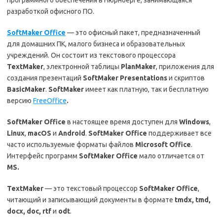
разработкой офисного ПО.
SoftMaker Office
— это офисный пакет, предназначенный
для домашних ПК, малого бизнеса и образовательных
учреждений. Он состоит из текстового процессора
TextMaker
, электронной таблицы
PlanMaker
, приложения для
создания презентаций
SoftMaker
Presentations
и скриптов
BasicMaker
.
SoftMaker
имеет как платную, так и бесплатную
версию
FreeOffice
.
SoftMaker Office
в настоящее время доступен для
Windows
,
Linux
,
macOS
и
Android
.
SoftMaker Office
поддерживает все
часто используемые форматы файлов
Microsoft Office
.
Интерфейс программ
SoftMaker Office
мало отличается от
MS.
TextMaker
— это текстовый процессор
SoftMaker Office
,
читающий и записывающий документы в формате
tmdx, tmd,
docx, doc, rtf
и
odt
.