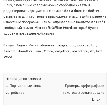
Linux
, с помощью которых можно свободно читать и
редактировать документы формата
doc
и
docx
. Не бойтесь
открывать для себя новые приложения и исследуйте ранее не
известные программы. Так вы определенно найдете для себя
свободный аналог
Microsoft
Office
Word
, который будет
удобен в повседневной жизни.
Раздел:
Задачи
Метки:
abisource
,
calligra
,
doc
,
docx
,
editor
,
hancom
,
libreoffice
,
linux
,
Office
,
onlyoffice
,
openoffice
,
rtf
,
text
,
Word
Навигация по записям
←
Портативные Linux
Проверка орфографии в
устройства
текстовых редакторах на
Linux
→