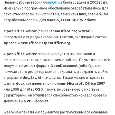
Первая рабочая версия
OpenOffice
была создана в 2002 году.
Изначально программное обеспечение разрабатывалось для
открытых операционных систем, таких как
Linux
, затем были
разработаны версии для
macOS, FreeBSD
и
Windows
.
OpenOffice Writer
(ранее
OpenOffice.org Writer
) –
программа для редактирования текстов, входящая в состав
Apache OpenOffice
и
OpenOffice.org.
OpenOffice
Writer
специализируется на написании и
оформлении текста, а также схем и таблиц. По умолчанию все
документы имеют формат
OpenDocument
(
odt
). Однако
помимо этого редактор может открывать и сохранять файлы
в формате
doc, txt, html
и других. Также можно открывать
файлы
docx
, созданные при помощи
Microsoft Office 2007
или 2008 для
Mac
OS
X. Также, по сравнению с многими
редакторами, он отличается способностью конвертировать
документы в
PDF
-формат.
В верхней панели инструментов расположены все основные