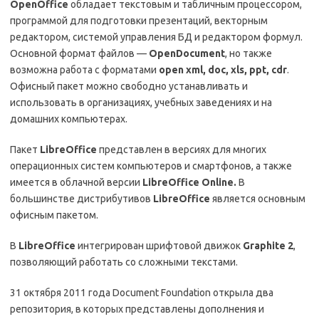
OpenOffice
обладает текстовым и табличным процессором,
программой для подготовки презентаций, векторным
редактором, системой управления БД и редактором формул.
Основной формат файлов —
OpenDocument
, но также
возможна работа с форматами
open
xml,
doc, xls, ppt, cdr
.
Офисный пакет можно свободно устанавливать и
использовать в организациях, учебных заведениях и на
домашних компьютерах.
Пакет
LibreOffice
представлен в версиях для многих
операционных систем компьютеров и смартфонов, а также
имеется в облачной версии
LibreOffice Online.
В
большинстве дистрибутивов
LibreOffice
является основным
офисным пакетом.
В
LibreOffice
интегрирован шрифтовой движок
Graphite 2
,
позволяющий работать со сложными текстами.
31 октября 2011 года Document Foundation открыла два
репозитория, в которых представлены дополнения и