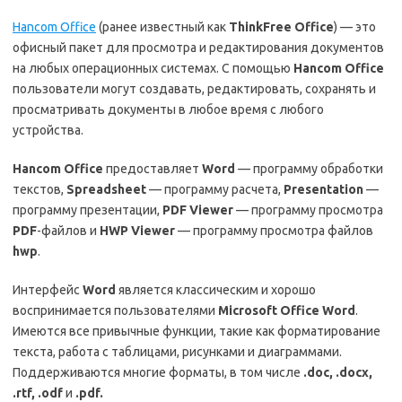
Hancom
Office
(ранее известный как
ThinkFree Office
) — это
офисный пакет для просмотра и редактирования документов
на любых операционных системах. С помощью
Hancom Office
пользователи могут создавать, редактировать, сохранять и
просматривать документы в любое время с любого
устройства.
Hancom Office
предоставляет
Word
— программу обработки
текстов,
Spreadsheet
— программу расчета,
Presentation
—
программу презентации,
PDF Viewer
— программу просмотра
PDF
-файлов и
HWP Viewer
— программу просмотра файлов
hwp
.
Интерфейс
Word
является классическим и хорошо
воспринимается пользователями
Microsoft Office Word
.
Имеются все привычные функции, такие как форматирование
текста, работа с таблицами, рисунками и диаграммами.
Поддерживаются многие форматы, в том числе
.doc, .docx,
.rtf, .odf
и
.pdf.