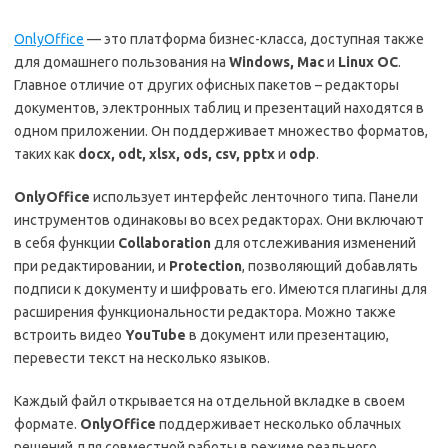
OnlyOffice
— это платформа бизнес-класса, доступная также
для домашнего пользования на
Windows, Mac
и
Linux ОС
.
Главное отличие от других офисных пакетов – редакторы
документов, электронных таблиц и презентаций находятся в
одном приложении. Он поддерживает множество форматов,
таких как
docx, odt, xlsx, ods, csv, pptx
и
odp
.
OnlyOffice
использует интерфейс ленточного типа. Панели
инструментов одинаковы во всех редакторах. Они включают
в себя функции
Collaboration
для отслеживания изменений
при редактировании, и
Protection
, позволяющий добавлять
подписи к документу и шифровать его. Имеются плагины для
расширения функциональности редактора. Можно также
встроить видео
YouTube
в документ или презентацию,
перевести текст на несколько языков.
Каждый файл открывается на отдельной вкладке в своем
формате.
OnlyOffice
поддерживает несколько облачных
решений для совместной работы в режиме реального