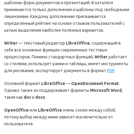
шаблоны форм документов и презентаций. В каталоги
принимаются только дополнения и шаблоны под свободными
лицензиями. Каждому дополнению присваивается
определённый рейтинг на основе отзывов пользователей с
целью выделения наиболее полезных вариантов.
Writer
— текстовый
редактор
LibreOffice
, содержащий в
себе все основные функции современных тестовых
процессоров. Помимо стандартных функций,
Writer
работает
со стилями, использует рамки и таблицы, имеет инструменты
для рисования, экспортирует документы в формат
PDF
.
Основной формат
LibreOffice
—
OpenDocument
Format
.
Однако также он поддерживает форматы
Microsoft Word
,
такие как
doc
и
docx
.
OpenOffice
или
LibreOffice
очень схожи между собой,
потому выбор между ними зависит исключительно от
пользователя.